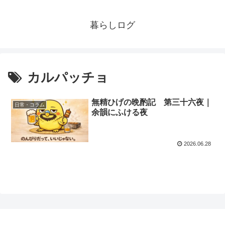
暮らしログ
カルパッチョ
無精ひげの晩酌記 第三十六夜｜
日常・コラム
余韻にふける夜
2026.06.28