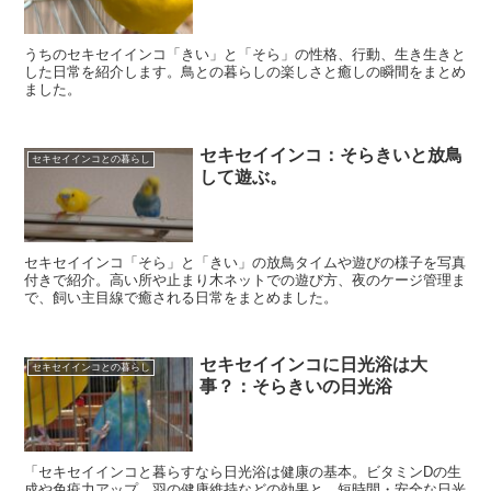
うちのセキセイインコ「きい」と「そら」の性格、行動、生き生きと
した日常を紹介します。鳥との暮らしの楽しさと癒しの瞬間をまとめ
ました。
セキセイインコ：そらきいと放鳥
セキセイインコとの暮らし
して遊ぶ。
セキセイインコ「そら」と「きい」の放鳥タイムや遊びの様子を写真
付きで紹介。高い所や止まり木ネットでの遊び方、夜のケージ管理ま
で、飼い主目線で癒される日常をまとめました。
セキセイインコに日光浴は大
セキセイインコとの暮らし
事？：そらきいの日光浴
「セキセイインコと暮らすなら日光浴は健康の基本。ビタミンDの生
成や免疫力アップ、羽の健康維持などの効果と、短時間・安全な日光