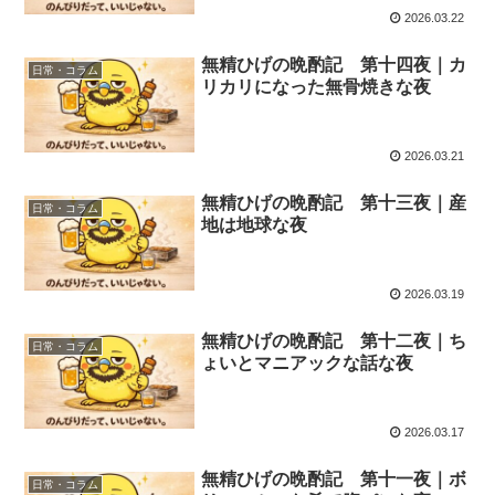
2026.03.22
無精ひげの晩酌記 第十四夜｜カ
日常・コラム
リカリになった無骨焼きな夜
2026.03.21
無精ひげの晩酌記 第十三夜｜産
日常・コラム
地は地球な夜
2026.03.19
無精ひげの晩酌記 第十二夜｜ち
日常・コラム
ょいとマニアックな話な夜
2026.03.17
無精ひげの晩酌記 第十一夜｜ボ
日常・コラム