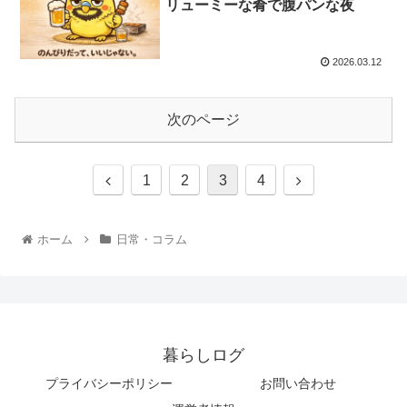
リューミーな肴で腹パンな夜
2026.03.12
次のページ
1
2
3
4
ホーム
日常・コラム
暮らしログ
プライバシーポリシー
お問い合わせ