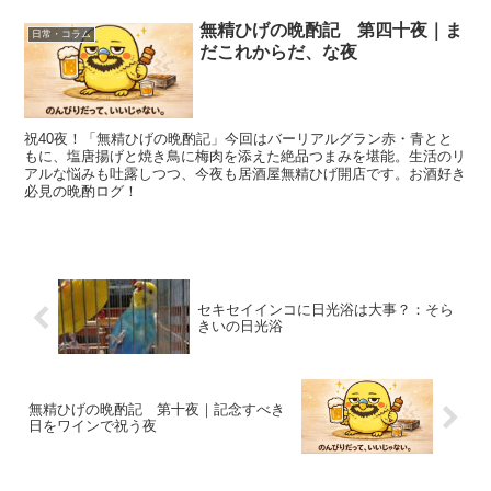
無精ひげの晩酌記 第四十夜｜ま
日常・コラム
だこれからだ、な夜
祝40夜！「無精ひげの晩酌記」今回はバーリアルグラン赤・青とと
もに、塩唐揚げと焼き鳥に梅肉を添えた絶品つまみを堪能。生活のリ
アルな悩みも吐露しつつ、今夜も居酒屋無精ひげ開店です。お酒好き
必見の晩酌ログ！
セキセイインコに日光浴は大事？：そら
きいの日光浴
無精ひげの晩酌記 第十夜｜記念すべき
日をワインで祝う夜