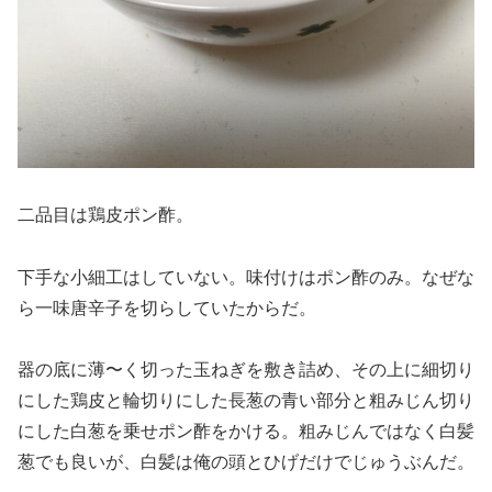
二品目は鶏皮ポン酢。
下手な小細工はしていない。味付けはポン酢のみ。なぜな
ら一味唐辛子を切らしていたからだ。
器の底に薄〜く切った玉ねぎを敷き詰め、その上に細切り
にした鶏皮と輪切りにした長葱の青い部分と粗みじん切り
にした白葱を乗せポン酢をかける。粗みじんではなく白髪
葱でも良いが、白髪は俺の頭とひげだけでじゅうぶんだ。