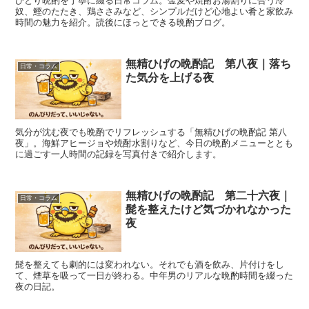
ひとり晩酌を丁寧に綴る日常コラム。金麦や焼酎お湯割りに合う冷
奴、鰹のたたき、鶏ささみなど、シンプルだけど心地よい肴と家飲み
時間の魅力を紹介。読後にほっとできる晩酌ブログ。
無精ひげの晩酌記 第八夜｜落ち
日常・コラム
た気分を上げる夜
気分が沈む夜でも晩酌でリフレッシュする「無精ひげの晩酌記 第八
夜」。海鮮アヒージョや焼酎水割りなど、今日の晩酌メニューととも
に過ごす一人時間の記録を写真付きで紹介します。
無精ひげの晩酌記 第二十六夜｜
日常・コラム
髭を整えたけど気づかれなかった
夜
髭を整えても劇的には変われない。それでも酒を飲み、片付けをし
て、煙草を吸って一日が終わる。中年男のリアルな晩酌時間を綴った
夜の日記。