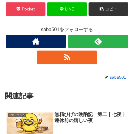
Pocket
LINE
コピー
saba501をフォローする
saba501
関連記事
無精ひげの晩酌記 第二十七夜｜
日常・コラム
連休前の嬉しい夜