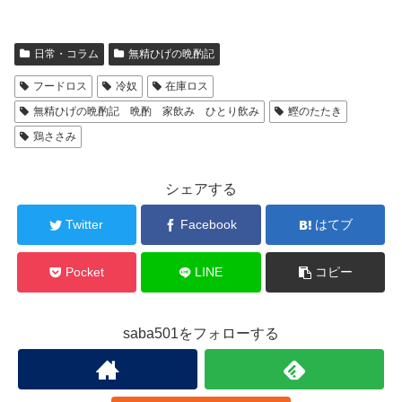
日常・コラム
無精ひげの晩酌記
フードロス
冷奴
在庫ロス
無精ひげの晩酌記 晩酌 家飲み ひとり飲み
鰹のたたき
鶏ささみ
シェアする
Twitter
Facebook
はてブ
Pocket
LINE
コピー
saba501をフォローする