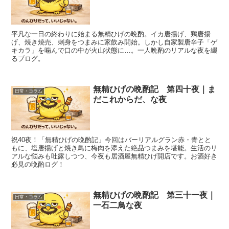
平凡な一日の終わりに始まる無精ひげの晩酌。イカ唐揚げ、鶏唐揚
げ、焼き焼売、刺身をつまみに家飲み開始。しかし自家製唐辛子「ゲ
キカラ」を噛んで口の中が火山状態に…。一人晩酌のリアルな夜を綴
るブログ。
無精ひげの晩酌記 第四十夜｜ま
日常・コラム
だこれからだ、な夜
祝40夜！「無精ひげの晩酌記」今回はバーリアルグラン赤・青とと
もに、塩唐揚げと焼き鳥に梅肉を添えた絶品つまみを堪能。生活のリ
アルな悩みも吐露しつつ、今夜も居酒屋無精ひげ開店です。お酒好き
必見の晩酌ログ！
無精ひげの晩酌記 第三十一夜｜
日常・コラム
一石二鳥な夜