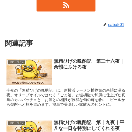
saba501
関連記事
無精ひげの晩酌記 第三十六夜｜
日常・コラム
余韻にふける夜
今夜の「無精ひげの晩酌記」は、新横浜ラーメン博物館の余韻に浸る
夜。オリーブオイルではなく「ごま油」と塩胡椒で和風に仕上げた真
鯛のカルパッチョと、お酒との相性が抜群な旬の苺を肴に、ビールか
ら焼酎へと杯を進めます。簡単で美味しい家飲みのヒントに。
無精ひげの晩酌記 第十九夜｜平
日常・コラム
凡な一日を特別にしてくれる夜