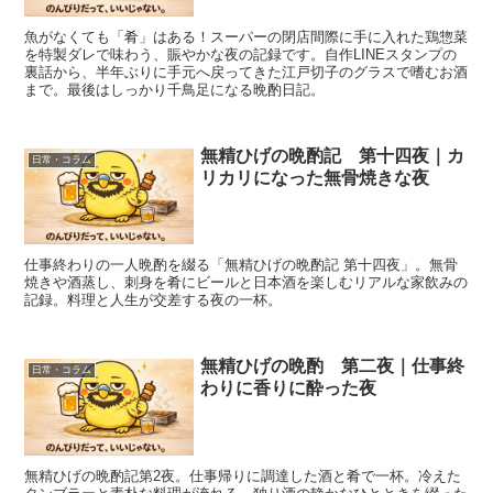
魚がなくても「肴」はある！スーパーの閉店間際に手に入れた鶏惣菜
を特製ダレで味わう、賑やかな夜の記録です。自作LINEスタンプの
裏話から、半年ぶりに手元へ戻ってきた江戸切子のグラスで嗜むお酒
まで。最後はしっかり千鳥足になる晩酌日記。
無精ひげの晩酌記 第十四夜｜カ
日常・コラム
リカリになった無骨焼きな夜
仕事終わりの一人晩酌を綴る「無精ひげの晩酌記 第十四夜」。無骨
焼きや酒蒸し、刺身を肴にビールと日本酒を楽しむリアルな家飲みの
記録。料理と人生が交差する夜の一杯。
無精ひげの晩酌 第二夜｜仕事終
日常・コラム
わりに香りに酔った夜
無精ひげの晩酌記第2夜。仕事帰りに調達した酒と肴で一杯。冷えた