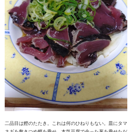
二品目は鰹のたたき。これは何のひねりもない。皿にタマ
ネギを敷きつめ鰹を乗せ、本気豆腐で余った葱を乗せただ