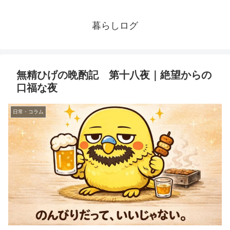
暮らしログ
無精ひげの晩酌記 第十八夜｜絶望からの
口福な夜
日常・コラム