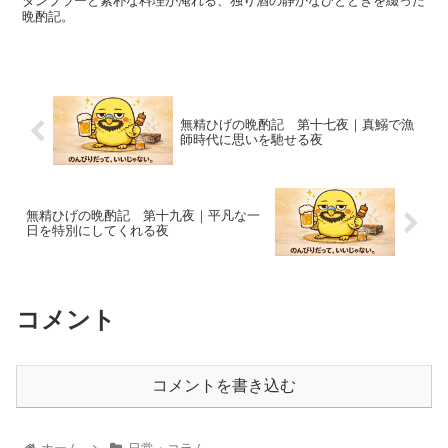
タンブラーと素朴な料理が淹れる、独り酒の静かなひとときを綴った
晩酌記。
無精ひげの晩酌記 第十七夜｜真鰯で漁
師時代に思いを馳せる夜
無精ひげの晩酌記 第十九夜｜平凡な一
日を特別にしてくれる夜
コメント
コメントを書き込む