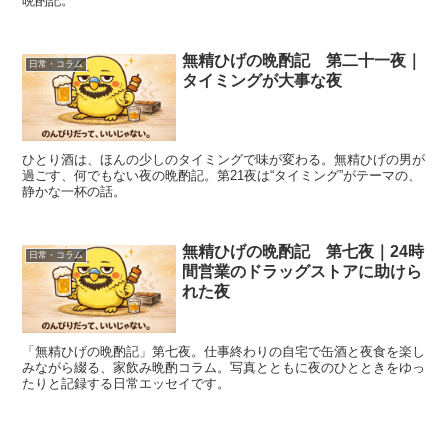
晩酌記。
無精ひげの晩酌記 第二十一夜｜
日常・コラム
タイミングが大事な夜
ひとり酒は、ほんの少しのタイミングで味が変わる。無精ひげの男が
過ごす、何でもない夜の晩酌記。第21夜は“タイミング”がテーマの、
静かな一杯の話。
無精ひげの晩酌記 第七夜｜24時
日常・コラム
間営業のドラッグストアに助けら
れた夜
「無精ひげの晩酌記」第七夜。仕事終わりの自宅で缶酒と夜食を楽し
みながら綴る、家飲み晩酌コラム。写真とともに夜のひとときをゆっ
たりと記録する日常エッセイです。