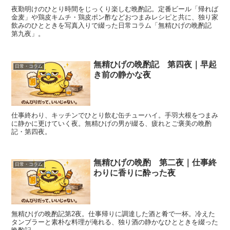
夜勤明けのひとり時間をじっくり楽しむ晩酌記。定番ビール「帰れば
金麦」や鶏皮キムチ・鶏皮ポン酢などおつまみレシピと共に、独り家
飲みのひとときを写真入りで綴った日常コラム「無精ひげの晩酌記
第九夜」。
無精ひげの晩酌記 第四夜｜早起
日常・コラム
き前の静かな夜
仕事終わり、キッチンでひとり飲む缶チューハイ。手羽大根をつまみ
に静かに更けていく夜。無精ひげの男が綴る、疲れとご褒美の晩酌
記・第四夜。
無精ひげの晩酌 第二夜｜仕事終
日常・コラム
わりに香りに酔った夜
無精ひげの晩酌記第2夜。仕事帰りに調達した酒と肴で一杯。冷えた
タンブラーと素朴な料理が淹れる、独り酒の静かなひとときを綴った