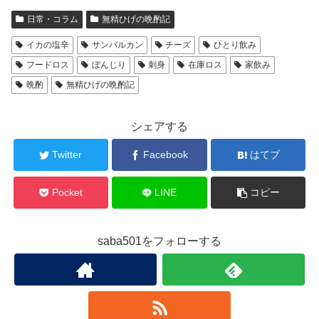
日常・コラム
無精ひげの晩酌記
イカの塩辛
サンバルカン
チーズ
ひとり飲み
フードロス
ぼんじり
刺身
在庫ロス
家飲み
晩酌
無精ひげの晩酌記
シェアする
Twitter
Facebook
はてブ
Pocket
LINE
コピー
saba501をフォローする