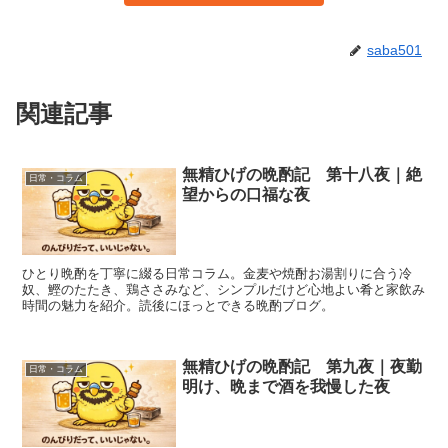
saba501
関連記事
無精ひげの晩酌記 第十八夜｜絶
日常・コラム
望からの口福な夜
ひとり晩酌を丁寧に綴る日常コラム。金麦や焼酎お湯割りに合う冷
奴、鰹のたたき、鶏ささみなど、シンプルだけど心地よい肴と家飲み
時間の魅力を紹介。読後にほっとできる晩酌ブログ。
無精ひげの晩酌記 第九夜｜夜勤
日常・コラム
明け、晩まで酒を我慢した夜