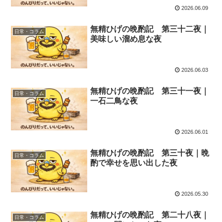
2026.06.09
無精ひげの晩酌記 第三十二夜｜
日常・コラム
美味しい溜め息な夜
2026.06.03
無精ひげの晩酌記 第三十一夜｜
日常・コラム
一石二鳥な夜
2026.06.01
無精ひげの晩酌記 第三十夜｜晩
日常・コラム
酌で幸せを思い出した夜
2026.05.30
無精ひげの晩酌記 第二十八夜｜
日常・コラム