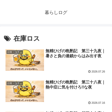
暮らしログ
在庫ロス
無精ひげの晩酌記 第三十九夜｜
日常・コラム
暑さと負の連鎖からはみ出す夜
2026.07.26
無精ひげの晩酌記 第三十八夜｜
日常・コラム
熱中症に気を付けろ!!な夜
2026.07.16