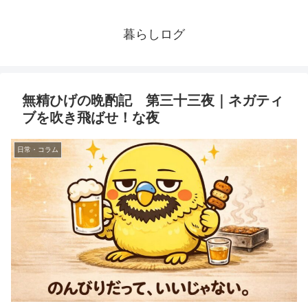
暮らしログ
無精ひげの晩酌記 第三十三夜｜ネガティ
ブを吹き飛ばせ！な夜
日常・コラム