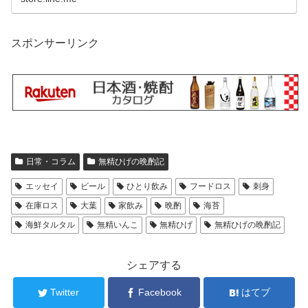
スポンサーリンク
日常・コラム
無精ひげの晩酌記
エッセイ
ビール
ひとり飲み
フードロス
刺身
在庫ロス
大葉
家飲み
晩酌
海苔
海鮮タルタル
無精いんこ
無精ひげ
無精ひげの晩酌記
シェアする
Twitter
Facebook
はてブ