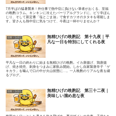
7月半ばの猛暑襲来！外仕事で熱中症に負けない筆者がおくる、至福
の晩酌コラム。キンキンに冷えたバーリアルグランドに、ピリ辛ぼん
じり、そして新定番「塩とごま油」で食すカツオのタタキを堪能しま
す。皆さんも熱中症に気をつけて、今夜は一杯やりませんか？
無精ひげの晩酌記 第十九夜｜平
日常・コラム
凡な一日を特別にしてくれる夜
平凡な一日の終わりに始まる無精ひげの晩酌。イカ唐揚げ、鶏唐揚
げ、焼き焼売、刺身をつまみに家飲み開始。しかし自家製唐辛子「ゲ
キカラ」を噛んで口の中が火山状態に…。一人晩酌のリアルな夜を綴
るブログ。
無精ひげの晩酌記 第三十二夜｜
日常・コラム
美味しい溜め息な夜