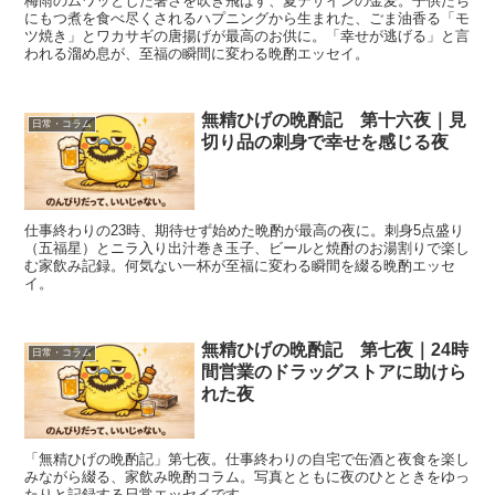
梅雨のムワッとした暑さを吹き飛ばす、夏デザインの金麦。子供たち
にもつ煮を食べ尽くされるハプニングから生まれた、ごま油香る「モ
ツ焼き」とワカサギの唐揚げが最高のお供に。「幸せが逃げる」と言
われる溜め息が、至福の瞬間に変わる晩酌エッセイ。
無精ひげの晩酌記 第十六夜｜見
日常・コラム
切り品の刺身で幸せを感じる夜
仕事終わりの23時、期待せず始めた晩酌が最高の夜に。刺身5点盛り
（五福星）とニラ入り出汁巻き玉子、ビールと焼酎のお湯割りで楽し
む家飲み記録。何気ない一杯が至福に変わる瞬間を綴る晩酌エッセ
イ。
無精ひげの晩酌記 第七夜｜24時
日常・コラム
間営業のドラッグストアに助けら
れた夜
「無精ひげの晩酌記」第七夜。仕事終わりの自宅で缶酒と夜食を楽し
みながら綴る、家飲み晩酌コラム。写真とともに夜のひとときをゆっ
たりと記録する日常エッセイです。